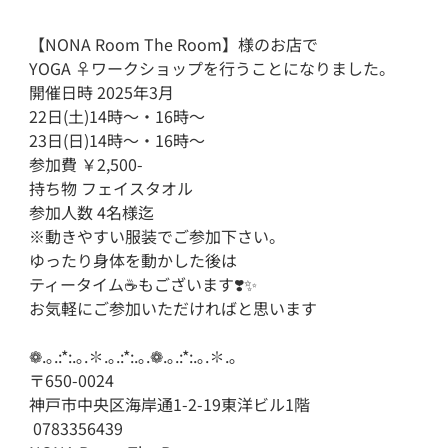
【NONA Room The Room】様のお店で

YOGA ‍♀️ワークショップを行うことになりました。

開催日時 2025年3月

22日(土)14時～・16時～

23日(日)14時～・16時～

参加費 ￥2,500-

持ち物 フェイスタオル

参加人数 4名様迄

※動きやすい服装でご参加下さい。

ゆったり身体を動かした後は

ティータイム☕️もございます❣️✨️

お気軽にご参加いただければと思います 

❁.｡.:*:.｡.✽.｡.:*:.｡.❁.｡.:*:.｡.✽.｡

〒650-0024

神戸市中央区海岸通1-2-19東洋ビル1階

 0783356439
