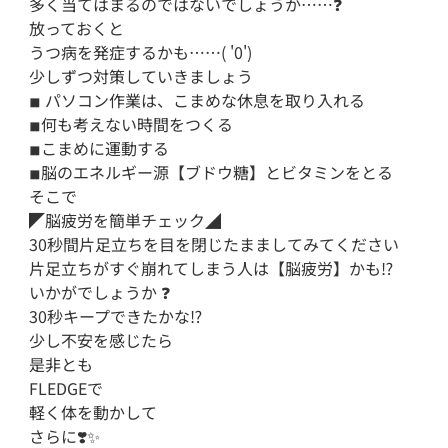
多く当てはまるのではないでしょうか……❓

放っておくと

うつ病を発症するかも……( '0')

少しずつ対策していきましょう 

◾︎ パソコン作業は、こまめな休息を取り入れる

◾︎何も考えない時間をつくる

◾︎こまめに運動する

◾︎脳のエネルギー源【ブドウ糖】とビタミンをとる

そこで

◤脳疲労を簡単チェック◢

30秒間片足立ちを目を閉じたまましてみてください 

片足立ちがすぐ崩れてしまう人は【脳疲労】かも⁉️

いかがでしょうか ❓

30秒キープできたかな⁉️

少し不安を感じたら

是非とも

FLEDGEで

軽く体を動かして

さらに❣️✨️
