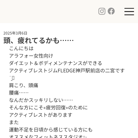
2025年3月6日
頭、疲れてるかも……
こんにちは

アラフォー女性向け

ダイエット＆ボディメンテナンスができる

アクティブレストジムFLEDGE神戸駅前店の二宮です
¨̮⃝

肩こり、頭痛

腰痛……

なんだかスッキリしない……

そんな方にこそ«疲労回復»のために

アクティブレストがあります 

また

運動不足を日頃から感じている方にも

オススメなフィットネススタジオ✨
