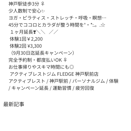
神戸駅徒歩3分 ‍♀️

少人数制で安心✨

ヨガ・ピラティス・ストレッチ・呼吸・瞑想…

45分でココロとカラダが整う時間を°・*:.。.☆

 １ヶ月延長❣️＼＼   ／／

 体験1回￥2,200

 体験2回 ¥3,300

（9月30日迄延長キャンペーン）

完全予約制・都度払いOK ‍♀️

お仕事帰りやスキマ時間にも◎

 アクティブレストジム FLEDGE 神戸駅前店

アクティブレスト / 神戸駅前 / パーソナルジム / 体験 
/ キャンペーン延長 / 運動習慣 / 疲労回復
最新記事