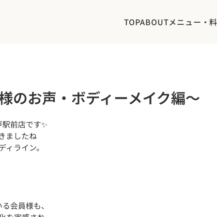
TOP
ABOUT
メニュー・
様のお声・ボディーメイク編〜
戸駅前店です✨

ましたね 

ィライン。



る会員様も、
