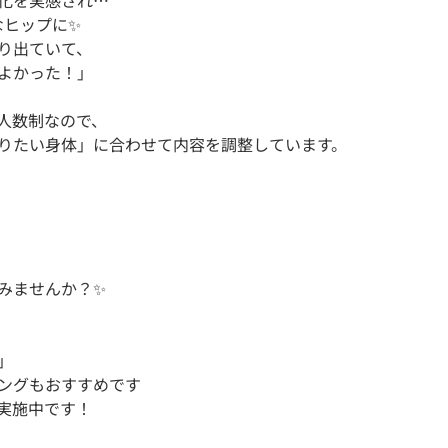
化を実感され…

ヒップに✨

り出ていて、

よかった！」

人数制なので、

りたい身体」に合わせて内容を調整しています。

ませんか？✨



グもおすすめです 

実施中です！
