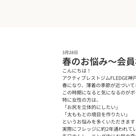
3月28日
春のお悩み〜会員
こんにちは！

アクティブレストジムFLEDGE神
春になり、薄着の季節が近づいてき
この時期になると気になるのがボデ
特に女性の方は、

「お尻を立体的にしたい」

「太ももとの境目を作りたい」

というお悩みを多くいただきます 
実際にフレッジに約2年通われてい