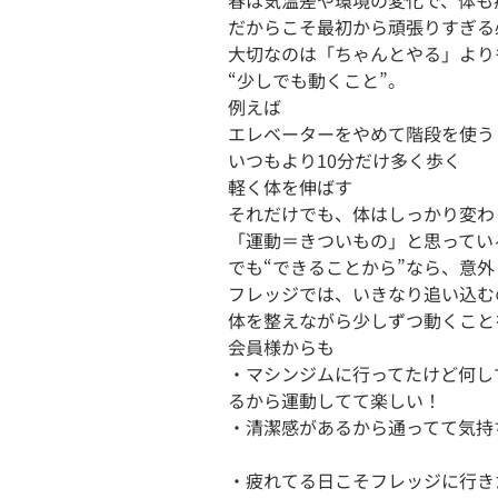
春は気温差や環境の変化で、体も
だからこそ最初から頑張りすぎる
大切なのは「ちゃんとやる」よりも
“少しでも動くこと”。

例えば

エレベーターをやめて階段を使う

いつもより10分だけ多く歩く

軽く体を伸ばす

それだけでも、体はしっかり変わり
「運動＝きついもの」と思ってい
でも“できることから”なら、意外
フレッジでは、いきなり追い込む
体を整えながら少しずつ動くこと
会員様からも

・マシンジムに行ってたけど何し
るから運動してて楽しい！

・清潔感があるから通ってて気持
・疲れてる日こそフレッジに行きた