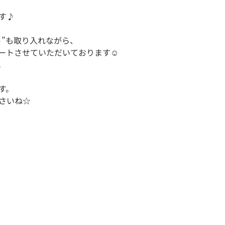
♪

”も取り入れながら、

トさせていただいております☺️ 



。

さいね☆