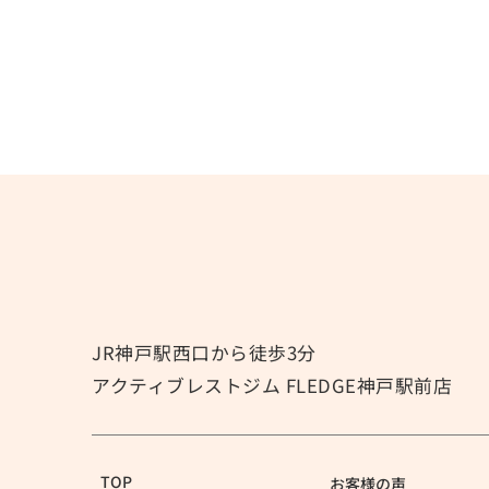
痩せるには歩くだけではダ
メ！？
「痩せるためにウォーキングを始
めました🚶」 「毎日30分歩いて
いるのに、なかなか体型が変わら
ない😭…」 このようなお悩みを
耳にすることは少なくありませ
ん。 もちろん、有酸素運動は脂
JR神戸駅西口から徒歩3分
肪燃焼や心肺機能の向上に効果的
アクティブレストジム FLEDGE神戸駅前店
です！ しかし、有酸素運動だけ
では理想の体づくりにつながりに
くいこともあります。 有酸素運動
だけでは筋肉が増えにくい 筋肉
TOP
お客様の声