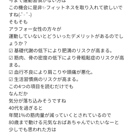
この機会に是非✨フィットネスを取り入れて欲しいで
すね(˶' ᵕ ' ˶)

そもそも

アラフォー女性の方々が

運動していないとどういったデメリットがあるのでし
ょうか？

︎︎︎︎︎︎☑︎ 基礎代謝の低下により肥満のリスクが高まる。

︎︎︎︎︎︎☑︎ 筋肉、骨の密度の低下により骨粗鬆症のリスクが高
まる。

︎︎︎︎︎︎☑︎ 血行不良により肩こりや頭痛が悪化。

︎︎︎︎︎︎☑︎ 生活習慣病のリスクが高まる。

この4つの項目を読むだけでも

なんだか

気分が落ち込みそうですね 

40代を過ぎると

年間1%の筋肉量が減っていくとされているので

80歳まで動ける元気なおばあちゃんでいたいなーと

少しでも思われた方は
